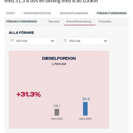
med 31.3% dvs en ökning med 8.8l/100km