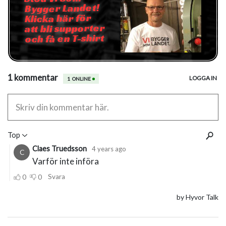
Bygger Landet!
Klicka här för
att bli supporter
och få en T-shirt