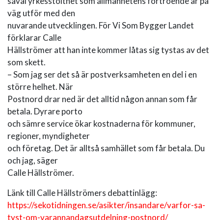
såväl yrkesstolthet som allmänhetens förtroende är på
väg utför med den
nuvarande utvecklingen. För Vi Som Bygger Landet
förklarar Calle
Hällströmer att han inte kommer låtas sig tystas av det
som skett.
– Som jag ser det så är postverksamheten en del i en
större helhet. När
Postnord drar ned är det alltid någon annan som får
betala. Dyrare porto
och sämre service ökar kostnaderna för kommuner,
regioner, myndigheter
och företag. Det är alltså samhället som får betala. Du
och jag, säger
Calle Hällströmer.
Länk till Calle Hällströmers debattinlägg:
https://sekotidningen.se/asikter/insandare/varfor-sa-
tyst-om-varannandagsutdelning-postnord/