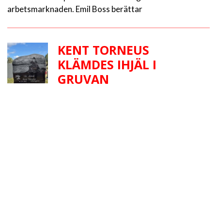
arbetsmarknaden. Emil Boss berättar
KENT TORNEUS
KLÄMDES IHJÄL I
GRUVAN
Rickards far klämdes ihjäl i gruvan. Vart är hans
upprättelse?
GLAD MIDSOMMAR
Så här på vår svenska högtidsdag ett lyssningstips: Alf
Robertssons Mitt land