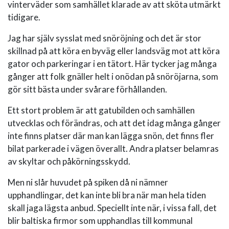
vinterväder som samhället klarade av att sköta utmärkt
tidigare.
Jag har själv sysslat med snöröjning och det är stor
skillnad på att köra en byväg eller landsväg mot att köra
gator och parkeringar i en tätort. Här tycker jag många
gånger att folk gnäller helt i onödan på snöröjarna, som
gör sitt bästa under svårare förhållanden.
Ett stort problem är att gatubilden och samhällen
utvecklas och förändras, och att det idag många gånger
inte finns platser där man kan lägga snön, det finns fler
bilat parkerade i vägen överallt. Andra platser belamras
av skyltar och påkörningsskydd.
Men ni slår huvudet på spiken då ni nämner
upphandlingar, det kan inte bli bra när man hela tiden
skall jaga lägsta anbud. Speciellt inte när, i vissa fall, det
blir baltiska firmor som upphandlas till kommunal