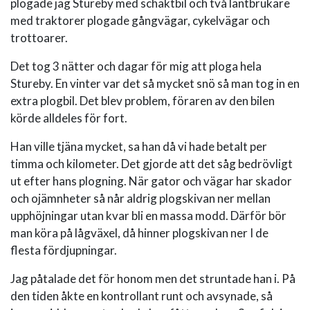
plogade jag Stureby med schaktbil och två lantbrukare
med traktorer plogade gångvägar, cykelvägar och
trottoarer.
Det tog 3 nätter och dagar för mig att ploga hela
Stureby. En vinter var det så mycket snö så man tog in en
extra plogbil. Det blev problem, föraren av den bilen
körde alldeles för fort.
Han ville tjäna mycket, sa han då vi hade betalt per
timma och kilometer. Det gjorde att det såg bedrövligt
ut efter hans plogning. När gator och vägar har skador
och ojämnheter så når aldrig plogskivan ner mellan
upphöjningar utan kvar bli en massa modd. Därför bör
man köra på lågväxel, då hinner plogskivan ner I de
flesta fördjupningar.
Jag påtalade det för honom men det struntade han i. På
den tiden åkte en kontrollant runt och avsynade, så