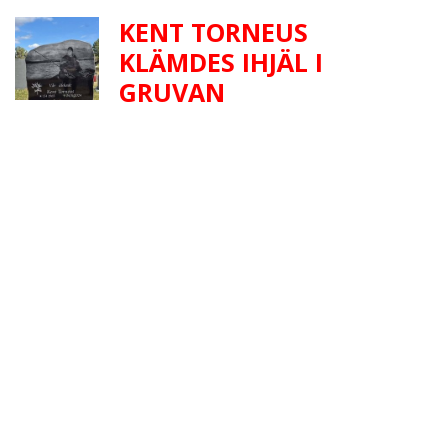
KENT TORNEUS
KLÄMDES IHJÄL I
GRUVAN
Rickards far klämdes ihjäl i gruvan. Vart är hans
upprättelse?
GLAD MIDSOMMAR
Så här på vår svenska högtidsdag ett lyssningstips: Alf
Robertssons Mitt land
VAD SKA JAG TRO PÅ,