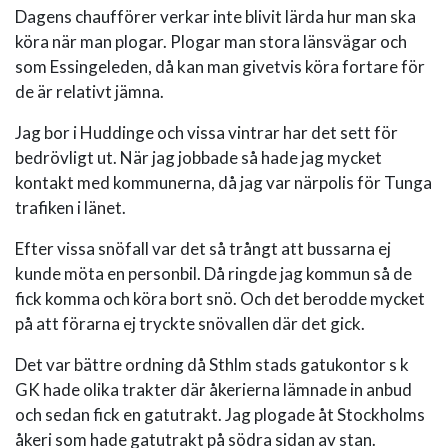
Dagens chaufförer verkar inte blivit lärda hur man ska
köra när man plogar. Plogar man stora länsvägar och
som Essingeleden, då kan man givetvis köra fortare för
de är relativt jämna.
Jag bor i Huddinge och vissa vintrar har det sett för
bedrövligt ut. När jag jobbade så hade jag mycket
kontakt med kommunerna, då jag var närpolis för Tunga
trafiken i länet.
Efter vissa snöfall var det så trångt att bussarna ej
kunde möta en personbil. Då ringde jag kommun så de
fick komma och köra bort snö. Och det berodde mycket
på att förarna ej tryckte snövallen där det gick.
Det var bättre ordning då Sthlm stads gatukontor s k
GK hade olika trakter där åkerierna lämnade in anbud
och sedan fick en gatutrakt. Jag plogade åt Stockholms
åkeri som hade gatutrakt på södra sidan av stan.