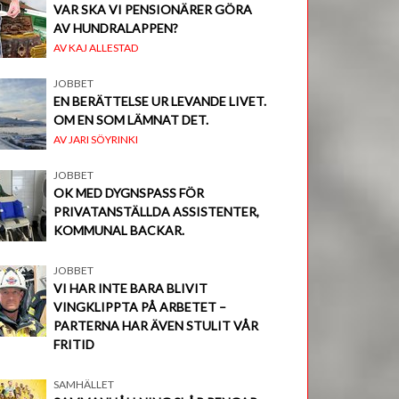
VAR SKA VI PENSIONÄRER GÖRA
AV HUNDRALAPPEN?
AV KAJ ALLESTAD
JOBBET
EN BERÄTTELSE UR LEVANDE LIVET.
OM EN SOM LÄMNAT DET.
AV JARI SÖYRINKI
JOBBET
OK MED DYGNSPASS FÖR
PRIVATANSTÄLLDA ASSISTENTER,
KOMMUNAL BACKAR.
JOBBET
VI HAR INTE BARA BLIVIT
VINGKLIPPTA PÅ ARBETET –
PARTERNA HAR ÄVEN STULIT VÅR
FRITID
SAMHÄLLET