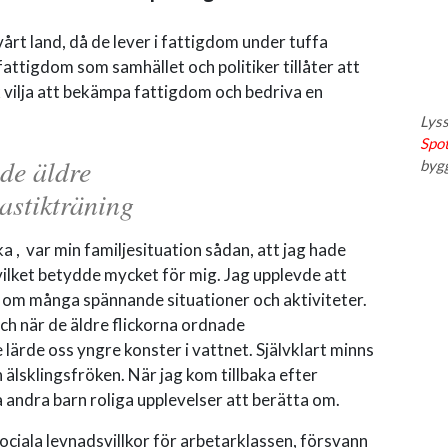
vårt land, då de lever i fattigdom under tuffa
fattigdom som samhället och politiker tillåter att
sk vilja att bekämpa fattigdom och bedriva en
Lyss
Spot
de äldre
byg
astikträning
icka , var min familjesituation sådan, att jag hade
ilket betydde mycket för mig. Jag upplevde att
ed om många spännande situationer och aktiviteter.
och när de äldre flickorna ordnade
 lärde oss yngre konster i vattnet. Självklart minns
älsklingsfröken. När jag kom tillbaka efter
andra barn roliga upplevelser att berätta om.
ciala levnadsvillkor för arbetarklassen, försvann