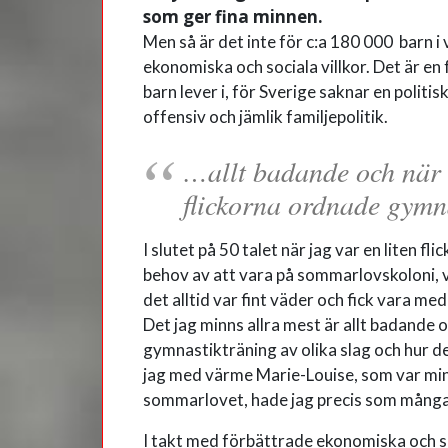
som ger fina minnen.
Men så är det inte för c:a 180 000 barn i 
ekonomiska och sociala villkor. Det är en 
barn lever i, för Sverige saknar en politi
offensiv och jämlik familjepolitik.
…allt badande och när 
flickorna ordnade gymn
I slutet på 50 talet när jag var en liten fl
behov av att vara på sommarlovskoloni, v
det alltid var fint väder och fick vara m
Det jag minns allra mest är allt badande 
gymnastikträning av olika slag och hur de
jag med värme Marie-Louise, som var min 
sommarlovet, hade jag precis som många 
I takt med förbättrade ekonomiska och so