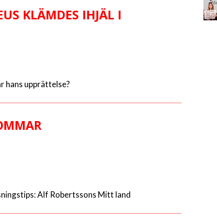
US KLÄMDES IHJÄL I
är hans upprättelse?
SOMMAR
sningstips: Alf Robertssons Mitt land