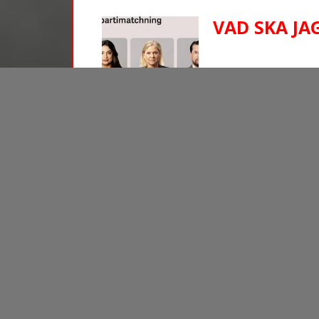
VAD SKA JA
Lokföraren Stefan Pedersen: Om jag röst
jag är längst ifrån. Inget bra alternativ
VARFÖR STÄ
SKYDDSOMB
Peter Sellén, busschaufför, undrar om