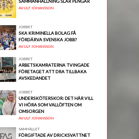
SAMMANHÅLLNING SLÅR PENGAR
AV ULF JOHANSSON
JOBBET
SKA KRIMINELLA BOLAG FÅ
FÖRDÄRVA SVENSKA JOBB?
AV ULF JOHANSSON
JOBBET
ARBETSKAMRATERNA TVINGADE
FÖRETAGET ATT DRA TILLBAKA
AVSKEDANDET
JOBBET
UNDERSKÖTERSKOR: DET HÄR VILL
VI HÖRA SOM VALLÖFTEN OM
OMSORGEN
AV ULF JOHANSSON
SAMHÄLLET
FÖRGIFTADE AV DRICKSVATTNET