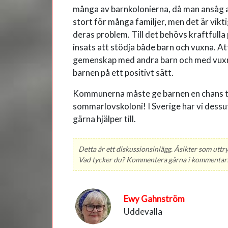
många av barnkolonierna, då man ansåg a
stort för många familjer, men det är vikti
deras problem. Till det behövs kraftfulla 
insats att stödja både barn och vuxna. Att
gemenskap med andra barn och med vuxn
barnen på ett positivt sätt.
Kommunerna måste ge barnen en chans till
sommarlovskoloni! I Sverige har vi dessu
gärna hjälper till.
Detta är ett diskussionsinlägg. Åsikter som uttr
Vad tycker du? Kommentera gärna i kommentars
Ewy Gahnström
Uddevalla