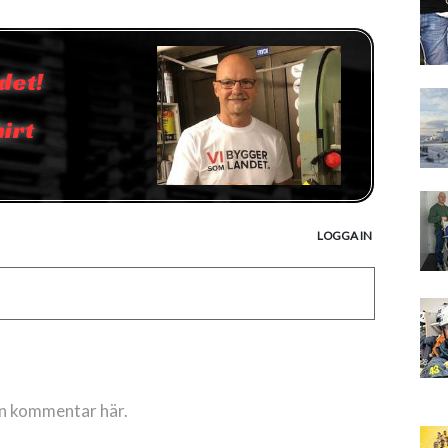
det!
hirt