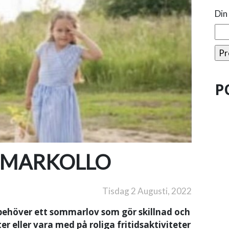
Din
P
MMARKOLLO
Tisdag 2 Augusti, 2022
 behöver ett sommarlov som gör skillnad och
r eller vara med på roliga fritidsaktiviteter