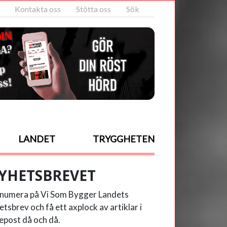
Kontakta oss
Stötta oss
Sök
LANDET
TRYGGHETEN
YHETSBREVET
numera på Vi Som Bygger Landets
etsbrev och få ett axplock av artiklar i
 epost då och då.