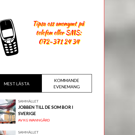
Tipsa oss anonymt på
telefon eller SMS:
072-371 24 34
KOMMANDE
MEST LÄSTA
EVENEMANG
SAMHÄLLET
JOBBEN TILL DE SOM BOR I
SVERIGE
AV KG WANNGÅRD
SAMHÄLLET