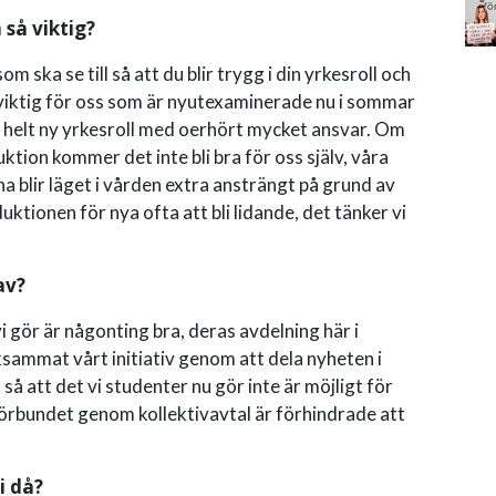
 så viktig?
m ska se till så att du blir trygg i din yrkesroll och
t viktig för oss som är nyutexaminerade nu i sommar
ss helt ny yrkesroll med oerhört mycket ansvar. Om
ktion kommer det inte bli bra för oss själv, våra
a blir läget i vården extra ansträngt på grund av
tionen för nya ofta att bli lidande, det tänker vi
av?
i gör är någonting bra, deras avdelning här i
ammat vårt initiativ genom att dela nyheten i
 så att det vi studenter nu gör inte är möjligt för
örbundet genom kollektivavtal är förhindrade att
i då?