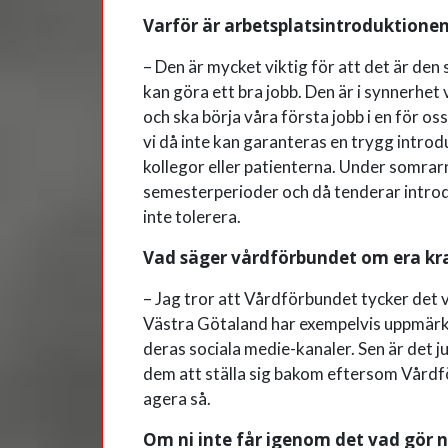
Varför är arbetsplatsintroduktionen
– Den är mycket viktig för att det är den so
kan göra ett bra jobb. Den är i synnerhe
och ska börja våra första jobb i en för o
vi då inte kan garanteras en trygg introdu
kollegor eller patienterna. Under somrarn
semesterperioder och då tenderar introduk
inte tolerera.
Vad säger vårdförbundet om era kr
– Jag tror att Vårdförbundet tycker det v
Västra Götaland har exempelvis uppmärks
deras sociala medie-kanaler. Sen är det ju
dem att ställa sig bakom eftersom Vårdf
agera så.
Om ni inte får igenom det vad gör n