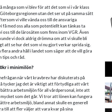
så många som vi blev för att det som vi i vår klass
n i Göteborgsregionen utan det ser ut på samma sätt
ftersom vi ville vända oss till de ansvariga
vi få med oss alla som potentiellt kan tänkas ta
i oss till de lärosäten som finns inom VGR. Även
kunde vi dock aldrig drömma om att vi skulle bli
 att se hur det som vi nu gjort verkar sprida sig.
flera andra håll i landet som säger att de vill göra
 tips och råd.
00kr i minimilön?
nefrågan när vårt kravbrev har diskuterats på
tycker jag det är viktigt att förtydliga att vårt
rbättra arbetsmiljön för all vårdpersonal, inte att
 mycket som det går. Vi tror att lönen kan fungera
ättre arbetsmiljö, bland annat skulle en generell
till att fler väljer att vara kvar på sina