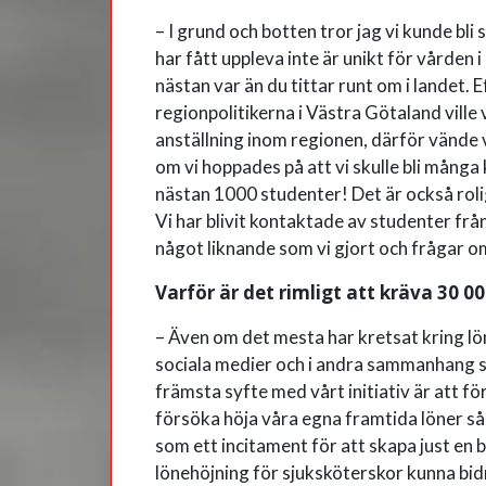
– I grund och botten tror jag vi kunde bli 
har fått uppleva inte är unikt för vårde
nästan var än du tittar runt om i landet. E
regionpolitikerna i Västra Götaland ville 
anställning inom regionen, därför vände v
om vi hoppades på att vi skulle bli många 
nästan 1000 studenter! Det är också roligt
Vi har blivit kontaktade av studenter från 
något liknande som vi gjort och frågar om
Varför är det rimligt att kräva 30 0
– Även om det mesta har kretsat kring lö
sociala medier och i andra sammanhang så 
främsta syfte med vårt initiativ är att fö
försöka höja våra egna framtida löner så
som ett incitament för att skapa just en b
lönehöjning för sjuksköterskor kunna bidra 