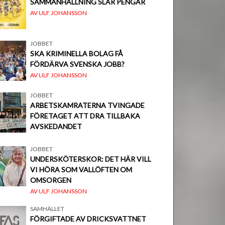
SAMMANHÅLLNING SLÅR PENGAR
AV ULF JOHANSSON
JOBBET
SKA KRIMINELLA BOLAG FÅ
FÖRDÄRVA SVENSKA JOBB?
AV ULF JOHANSSON
JOBBET
ARBETSKAMRATERNA TVINGADE
FÖRETAGET ATT DRA TILLBAKA
AVSKEDANDET
JOBBET
UNDERSKÖTERSKOR: DET HÄR VILL
VI HÖRA SOM VALLÖFTEN OM
OMSORGEN
AV ULF JOHANSSON
SAMHÄLLET
FÖRGIFTADE AV DRICKSVATTNET