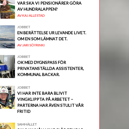
VAR SKA VI PENSIONÄRER GÖRA
AV HUNDRALAPPEN?
AV KAJ ALLESTAD
JOBBET
EN BERÄTTELSE UR LEVANDE LIVET.
OM EN SOM LÄMNAT DET.
AV JARI SÖYRINKI
JOBBET
OK MED DYGNSPASS FÖR
PRIVATANSTÄLLDA ASSISTENTER,
KOMMUNAL BACKAR.
JOBBET
VI HAR INTE BARA BLIVIT
VINGKLIPPTA PÅ ARBETET –
PARTERNA HAR ÄVEN STULIT VÅR
FRITID
SAMHÄLLET