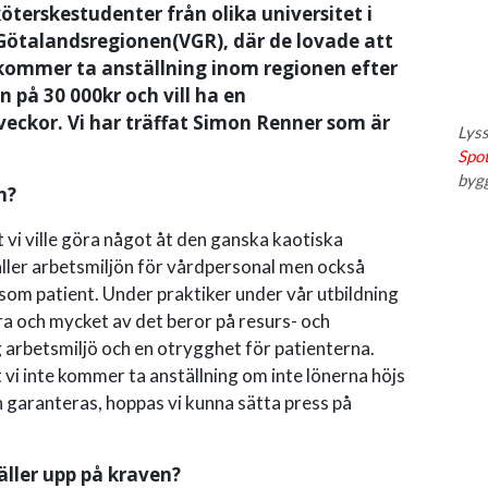
öterskestudenter från olika universitet i
a Götalandsregionen(VGR), där de lovade att
kommer ta anställning inom regionen efter
 på 30 000kr och vill ha en
veckor. Vi har träffat Simon Renner som är
Lyss
Spot
byg
en?
t vi ville göra något åt den ganska kaotiska
äller arbetsmiljön för vårdpersonal men också
 som patient. Under praktiker under vår utbildning
ra och mycket av det beror på resurs- och
ig arbetsmiljö och en otrygghet för patienterna.
 vi inte kommer ta anställning om inte lönerna höjs
 garanteras, hoppas vi kunna sätta press på
äller upp på kraven?