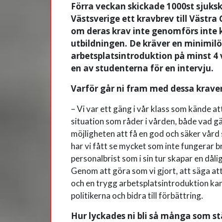
Förra veckan skickade 1000st sjuksk
Västsverige ett kravbrev till Västr
om deras krav inte genomförs inte 
utbildningen. De kräver en minimilön
arbetsplatsintroduktion på minst 4 
en av studenterna för en intervju.
Varför går ni fram med dessa krav
– Vi var ett gäng i vår klass som kände at
situation som råder i vården, både vad g
möjligheten att få en god och säker vård
har vi fått se mycket som inte fungerar b
personalbrist som i sin tur skapar en dål
Genom att göra som vi gjort, att säga att
och en trygg arbetsplatsintroduktion kan
politikerna och bidra till förbättring.
Hur lyckades ni bli så många som st