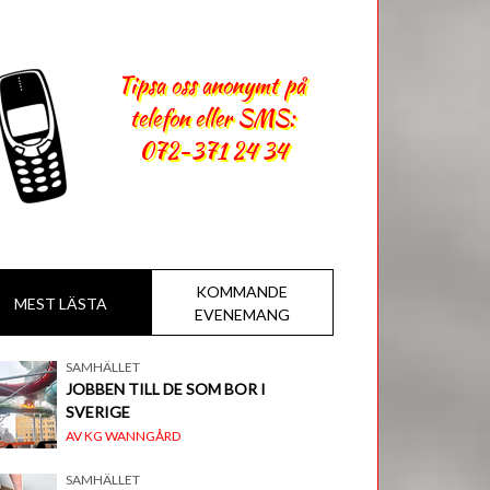
Tipsa oss anonymt på
telefon eller SMS:
072-371 24 34
KOMMANDE
MEST LÄSTA
EVENEMANG
SAMHÄLLET
JOBBEN TILL DE SOM BOR I
SVERIGE
AV KG WANNGÅRD
SAMHÄLLET