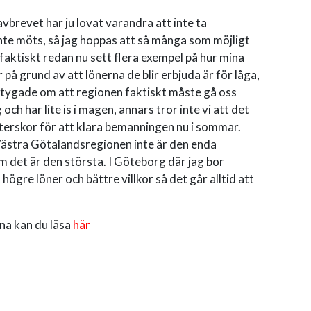
ravbrevet har ju lovat varandra att inte ta
nte möts, så jag hoppas att så många som möjligt
r faktiskt redan nu sett flera exempel på hur mina
 på grund av att lönerna de blir erbjuda är för låga,
rtygade om att regionen faktiskt måste gå oss
och har lite is i magen, annars tror inte vi att det
terskor för att klara bemanningen nu i sommar.
Västra Götalandsregionen inte är den enda
m det är den största. I Göteborg där jag bor
gre löner och bättre villkor så det går alltid att
na kan du läsa
här