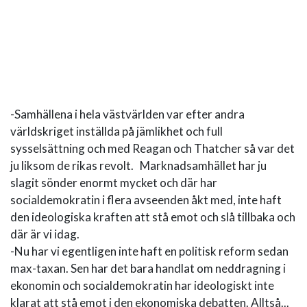
-Samhällena i hela västvärlden var efter andra
världskriget inställda på jämlikhet och full
sysselsättning och med Reagan och Thatcher så var det
ju liksom de rikas revolt. Marknadsamhället har ju
slagit sönder enormt mycket och där har
socialdemokratin i flera avseenden åkt med, inte haft
den ideologiska kraften att stå emot och slå tillbaka och
där är vi idag.
-Nu har vi egentligen inte haft en politisk reform sedan
max-taxan. Sen har det bara handlat om neddragning i
ekonomin och socialdemokratin har ideologiskt inte
klarat att stå emot i den ekonomiska debatten. Alltså...