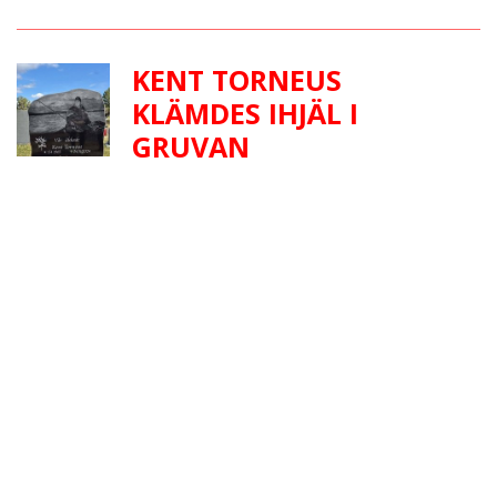
KENT TORNEUS
KLÄMDES IHJÄL I
GRUVAN
Rickards far klämdes ihjäl i gruvan. Vart är hans
upprättelse?
GLAD MIDSOMMAR
Så här på vår svenska högtidsdag ett lyssningstips: Alf
Robertssons Mitt land