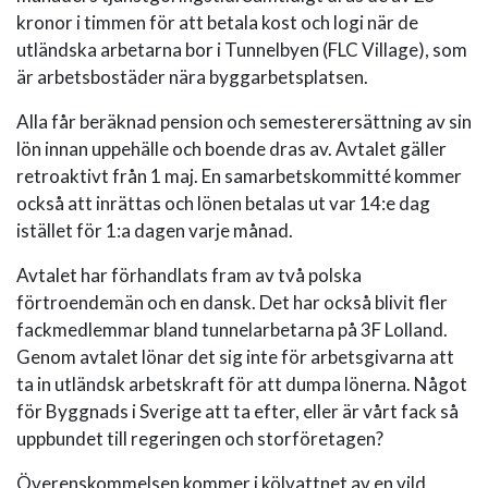
kronor i timmen för att betala kost och logi när de
utländska arbetarna bor i Tunnelbyen (FLC Village), som
är arbetsbostäder nära byggarbetsplatsen.
Alla får beräknad pension och semesterersättning av sin
lön innan uppehälle och boende dras av. Avtalet gäller
retroaktivt från 1 maj. En samarbetskommitté kommer
också att inrättas och lönen betalas ut var 14:e dag
istället för 1:a dagen varje månad.
Avtalet har förhandlats fram av två polska
förtroendemän och en dansk. Det har också blivit fler
fackmedlemmar bland tunnelarbetarna på 3F Lolland.
Genom avtalet lönar det sig inte för arbetsgivarna att
ta in utländsk arbetskraft för att dumpa lönerna. Något
för Byggnads i Sverige att ta efter, eller är vårt fack så
uppbundet till regeringen och storföretagen?
Överenskommelsen kommer i kölvattnet av en vild