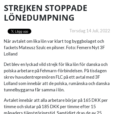
STREJKEN STOPPADE
LÖNEDUMPNING
Torsdag 14 Juli, 2022
När avtalet om lika lön var klart tog byggbolaget och
fackets Mateusz Szulc en pilsner. Foto: Femern Nyt 3F
Lolland
Det blev en lyckad vild strejk för lika lön för danska och
polska arbetare på Fehmarn-förbindelsen. På tisdagen
skrev huvudentreprenören FLC på ett avtal med 3F
Lolland som innebär att de polska, rumänska och danska
tunnelbyggarna får samma i lön.
Avtalet innebär att alla arbetare börjar på 165 DKK per
timme och slutar på 185 DKK per timme efter 15
månaders tjänstgöringstid. Samtidigt dras de av 25