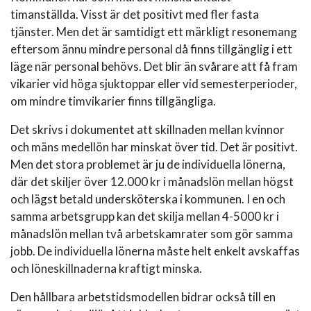
timanställda. Visst är det positivt med fler fasta
tjänster. Men det är samtidigt ett märkligt resonemang
eftersom ännu mindre personal då finns tillgänglig i ett
läge när personal behövs. Det blir än svårare att få fram
vikarier vid höga sjuktoppar eller vid semesterperioder,
om mindre timvikarier finns tillgängliga.
Det skrivs i dokumentet att skillnaden mellan kvinnor
och mäns medellön har minskat över tid. Det är positivt.
Men det stora problemet är ju de individuella lönerna,
där det skiljer över 12.000 kr i månadslön mellan högst
och lägst betald undersköterska i kommunen. I en och
samma arbetsgrupp kan det skilja mellan 4-5000 kr i
månadslön mellan två arbetskamrater som gör samma
jobb. De individuella lönerna måste helt enkelt avskaffas
och löneskillnaderna kraftigt minska.
Den hållbara arbetstidsmodellen bidrar också till en