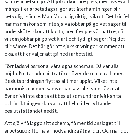
sämre arbetsmiljö. Att jobba kortare pass, men avsevärt
många fler arbetsdagar, gör att återhämtningen blir
betydligt sämre. Man får aldrig riktigt vila ut. Det blir fel
när människor som inte själva jobbar på golvet säger till
undersköterskor att korta, men fler pass är bättre, när
vi som jobbar på golvet klart och tydligt säger: Nej det
blir sämre. Det här gör att sjukskrivningar kommer att
öka, att fler väljer att gå ned i arbetstid.
Förr lade vi personal våra egna scheman. Då var alla
nöjda. Nu tar administratörer över den rollen allt mer.
Beslutsordningen flyttas allt mer uppåt. Vilket inte
harmoniserar med samverkansavtalet som säger att
övre nivå inte ska ta ett beslut som undre nivå kan ta
och inriktningen ska vara att hela tiden lyftande
beslutsfattandet nedåt.
Att själv få lägga sitt schema, få mer tid anslaget till
arbetsuppgifterna är nödvändiga åtgärder. Och när det