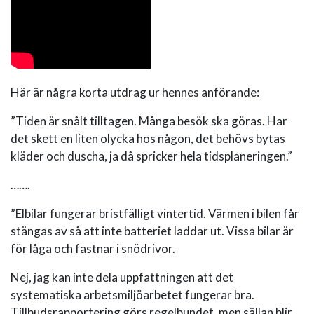
Här är några korta utdrag ur hennes anförande:
”Tiden är snålt tilltagen. Många besök ska göras. Har
det skett en liten olycka hos någon, det behövs bytas
kläder och duscha, ja då spricker hela tidsplaneringen.”
…….
”Elbilar fungerar bristfälligt vintertid. Värmen i bilen får
stängas av så att inte batteriet laddar ut. Vissa bilar är
för låga och fastnar i snödrivor.
Nej, jag kan inte dela uppfattningen att det
systematiska arbetsmiljöarbetet fungerar bra.
Tillbudsrapportering görs regelbundet, men sällan blir